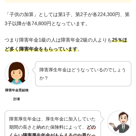
るか、又は労働に著しい制限を必要とする程度
1下肢を3センチメートル以上短縮したもの
「子供の加算」としては第1子、第2子が各224,300円、
第
の障害を残すもの
障害が治らないで、身体の機
長管状骨(上腕、前腕、大腿、下腿の管状の骨)に
能又は精神若しくは神経系統に労働が制限を受
3子以降が各74,800円となっています。
著しい転移変形を残すもの
けるか、又は労働に制限を必要とする程度の障
1上肢の2指以上を失ったもの
害を有し、厚生大臣が定めるもの
つまり障害年金1級の人は障害年金2級の人よりも
25％ほ
ど多く障害年金をもらっています
。
1上肢のひとさし指を失ったもの
上肢の3指以上の用を廃したもの
障害厚生年金はどうなっているのでしょう
ひとさし指を併せ1上肢の2指の用を廃したもの
か？
1上肢のおや指の用を廃したもの
障害年金受給検
1下肢の第１趾又は他の4趾以上を失ったもの
討者
1下肢の5趾の用を廃したもの
身体の機能に、労働が制限を受けるか又は労働
障害厚生年金は、厚生年金に加入していた
に制限を必要とする程度の障害を残すもの
期間の長さと納めた保険料によって、
どの
くらい障害厚生年金がもらえるのか異なっ