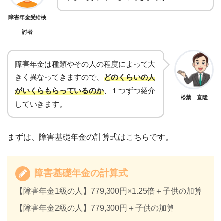
両下肢のすべての指を欠く
両眼による視野が2分の1以上欠損したもの又は
前腕、上腕、大腿、下腿の管状の骨といった長
障害年金受給検
1下肢の機能に著しい障害
両眼の視野が10度以下のもの
管状骨に疑関節を残し、運動機能に著しい障害
討者
1下肢を足関節以上で欠く
両眼の調節機能及び輻輳(ふくそう)機能に著しい
を残すもの
障害を残すもの
体幹の機能に歩くことができない程度の障害を
1上肢の親指及び人差し指を失ったもの又は親指
障害年金は種類やその人の程度によって大
有するもの
片方の耳の聴力が、耳殻に接さないと、大声に
若しくは人差し指を併せ、1上肢の3指以上を失
きく異なってきますので、
どのくらいの人
よる話を解することができない程度に減じたも
ったもの
身体の機能の障害または長期にわたる安静を必
がいくらもらっているのか
、
１つずつ紹介
の
松葉 直隆
要とする症状で、
日常生活を送るにあたって著
していきます。
親指及び人差し指を併せ1上肢の4指の用を廃し
しく制限を受けるか、日常生活に著しい制限を
咀嚼または言語の機能に障害を残すもの
たもの
加えることを
必要とするもの
鼻を欠損し、その機能に著しい障害を残すもの
まずは、
障害基礎年金の計算式はこちらです。
1下肢をリスフラン関節以上で失ったもの
精神の障害があるもの
脊柱の機能に障害を残すもの
両下肢の十趾の用を廃したもの
身体の機能の障害や病状または精神の障害が重
1上肢の3大関節のうち、2関節に著しい機能障害
障害基礎年金の計算式
前各号に掲げるもののほか、労働が身体の機能
複する場合であって
その状態が認められる程度
を残すもの
に著しく制限を受けるか、又は労働に著しい制
【障害年金1級の人】779,300円×1.25倍＋子供の加算
のもの
限を必要とする程度の障害を残すもの
1下肢の3大関節のうち、1関節に著しい機能障害
【障害年金2級の人】779,300円＋子供の加算
となっています。
を残すもの
精神又は神経系統に、労働が著しい制限を受け