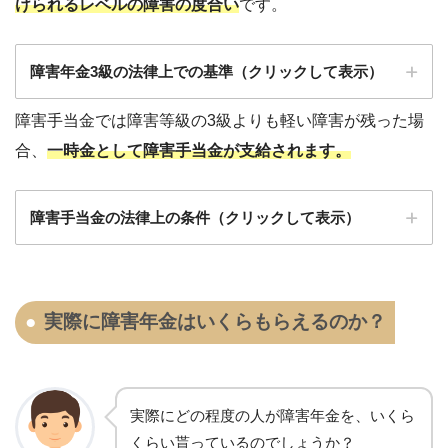
けられるレベルの障害の度合い
です。
もの
両目の視力の合計が0.05以上で0.08以下のモノ
両下肢の機能に著しい障害を有するもの
両耳の聴力レベルで90デジベル以上のモノ
障害年金3級の法律上での基準（クリックして表示）
両下肢を足関節以上で欠くもの
平衡機能に著しい障害を有するもの
障害手当金では障害等級の3級よりも軽い障害が残
った場
体幹の機能に座っていることが出来ない程度ま
そしゃくの機能を欠くもの
合、
一時金として障害手当金が支給されます。
たは立ち上がることが出来ない程度の障害
音声又は言語機能に著しい障害
身体の機能の障害は長期にわたる安静を必要と
両眼の視力が0.1以下に減じたもの
両上肢のおや指及びひとさし指又は中指を欠く
障害手当金の法律上の条件（クリックして表示）
する症状や日常生活の用を弁ずることを不能な
もの
両耳の聴力が、40センチメートル以上では通常
らしめる程度のもの
の話声を聞こえにくいもの
両上肢のおや指及びひとさし指又は中指の機能
精神の障害であって同程度以上と認められる程
に著しい障害
そしゃく又は言語の機能に相当程度の障害を残
度のモノ
実際に障害年金はいくらもらえるのか？
すもの
1上肢の機能に著しい障害
両眼の視力が0.6以下に減じたもの
身体の機能の障害もしくは症状、精神の障害が
脊柱の機能に著しい障害を残すもの
1上肢のすべての指を欠く
重複する場合であってそれ以上と認められるも
1眼の視力が0.1以下に減じたもの
1上肢の3大関節のうち、2関節の用を廃したもの
の
1上肢のすべての指の機能に著しい障害
実際にどの程度の人が障害年金を、いくら
両眼のまぶたに著しい欠損を残すもの
くらい貰っている
のでしょうか？
1下肢の3大関節のうち、2関節の用を廃したもの