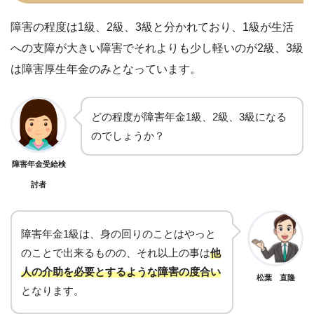
神経系統の障害⇒疼痛（原則）
障害の程度
は1級、2級、3級と分かれており、1級が生活
呼吸器疾患による障害⇒加療による胸郭変形
への支障が大きい障害でそれよりも少し軽いのが2級、3級
肝疾患による障害⇒慢性肝疾患（原則）
は障害厚生年金のみとなっています。
高血圧症による障害⇒単なる高血圧だけ
どの程度が障害年金1級、2級、3級になる
のでしょうか？
障害年金受給検
討者
障害年金1級は、身の回りのことはやっと
のことで出来るものの、それ以上の事は
他
人の介助を必要とするような障害の度合い
松葉 直隆
となります。