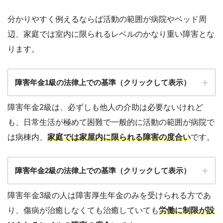
分かりやすく例えるならば活動の範囲が病院やベッド周
辺、家庭では室内に限られるレベルのかなり重い障害と
な
ります。
障害年金1級の法律上での基準（クリックして表示）
障害年金2級は、必ずしも他人の介助
は必要ないけれど
も、日常生活が極めて困難で一
般的に活動の範囲が病院で
は病棟内、
家庭では家屋内に限られる障害の度合い
です。
両目の視力の合計が0.04以下のもの
両耳の聴力のレベルが100デジベル以上のモノ
障害年金2級の法律上での基準（クリックして表示）
両上肢の機能に著しい障害を有するもの
障害年金3級の人は障害厚生年金のみを受けられる方であ
両上肢の全ての指を欠くもの
り、
傷病が治癒しなくても治癒していても
労働に制限が設
両上肢の全ての指の機能に著しい障害を有する