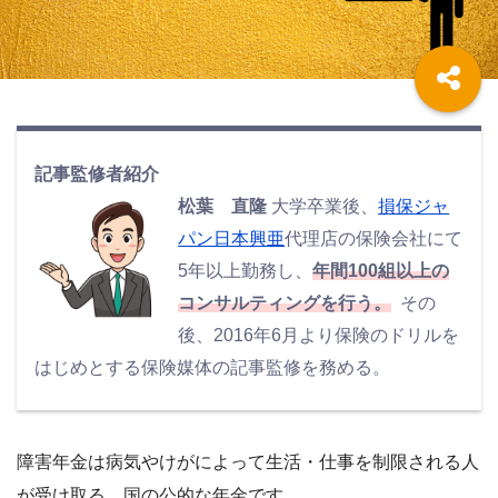
記事監修者紹介
松葉 直隆
大学卒業後、
損保ジャ
パン日本興亜
代理店の保険会社にて
5年以上勤務し、
年間100組以上の
コンサルティングを行う。
その
後、2016年6月より保険のドリルを
はじめとする保険媒体の記事監修を務める。
障害年金は病気やけがによって生活・仕事を制限される人
が受け取る
、国の公的な年金です。