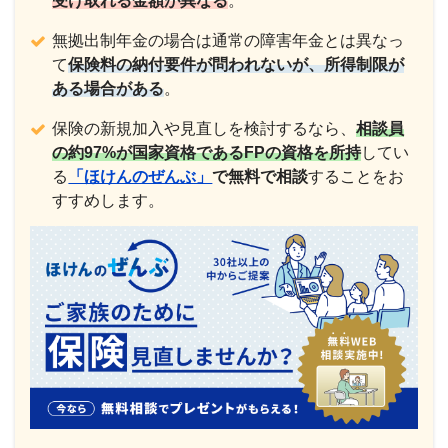
受け取れる金額が異なる
。
無拠出制年金の場合は通常の障害年金とは異なっ
て
保険料の納付要件が問われないが、所得制限が
ある場合がある
。
保険の新規加入や見直しを検討するなら、
相談員
の約97%が国家資格であるFPの資格を所持
してい
る
「ほけんのぜんぶ」
で
無料で相談
することをお
すすめします。