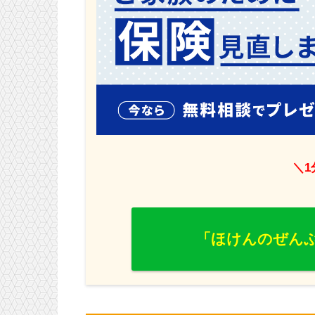
＼
「ほけんのぜんぶ