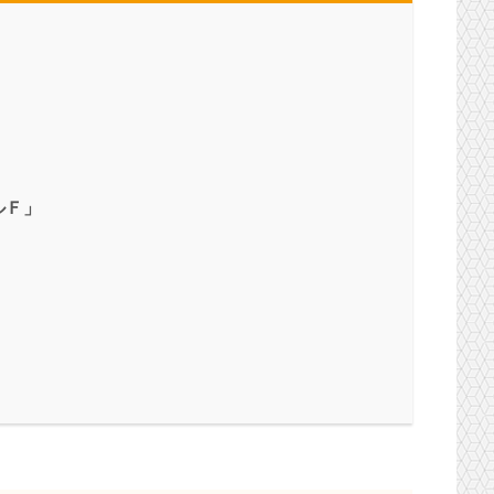
ルＦ」
」