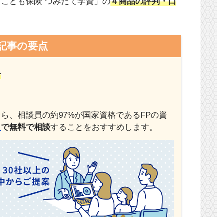
こども保険 つみたて学資」の
４商品の
評判・口
記事の要点
介
ら、相談員の約97%が国家資格であるFPの資
」
で
無料で相談
することをおすすめします。