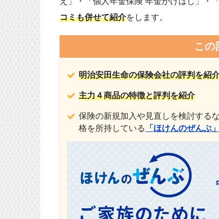
え」・「個人年金保険 年金かけはし」・「
コミも併せて紹介
をします。
この
明治安田生命の保険会社の評判を紹
主力４商品の特徴と評判を紹介
保険の新規加入や見直しを検討するな
格を所持している
「ほけんのぜんぶ