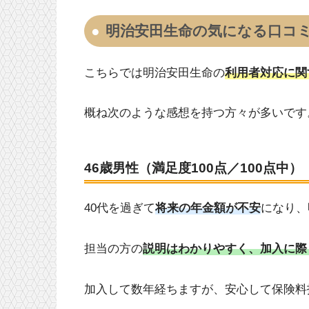
明治安田生命の気になる口コ
こちらでは
明治安田生命
の
利用者対応に関
概ね次のような感想を持つ方々が多いです
46歳男性（満足度100点／100点中）
40代を過ぎて
将来の年金額が不安
になり、
担当の方の
説明はわかりやすく、加入に際
加入して数年経ちますが、安心して保険料