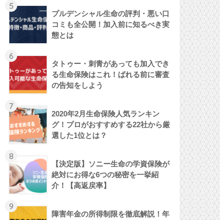
5
プルデンシャル生命の評判・悪い口
コミも全公開！加入前に知るべき実
態とは
6
タトゥー・刺青があっても加入でき
る生命保険はこれ！ばれる前に審査
の告知をしよう
7
2020年2月生命保険人気ランキン
グ！プロがおすすめする22社から厳
選した1位とは？
8
【決定版】ソニー生命の学資保険が
絶対にお得な6つの秘密を一挙紹
介！【高返戻率】
9
障害年金の所得制限を徹底解説！年