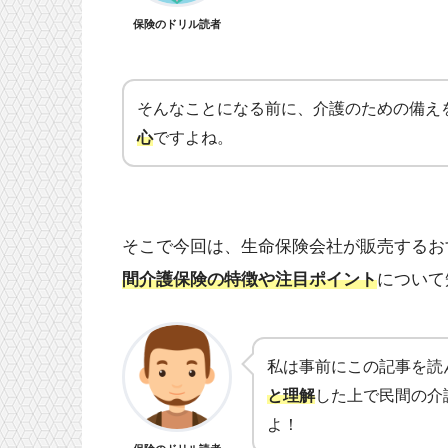
保険のドリル読者
そんなことになる前に、介護のための備え
心
ですよね。
そこで今回は、生命保険会社が販売するお
間介護保険の特徴や注目ポイント
について
私は事前にこの記事を読
と理解
した上で民間の介
よ！