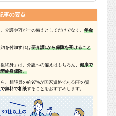
記事の要点
は、介護や万が一の備えとしてだけでなく、
年金
特約を付加すれば
要介護1から保障を受けること
支援終身」は、介護への備えはもちろん、
健康で
能型終身保険。
ら、相談員の約97%が国家資格であるFPの資
」
で
無料で相談
することをおすすめします。