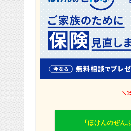
＼
「ほけんのぜんぶ