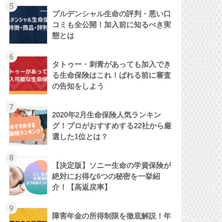
5
プルデンシャル生命の評判・悪い口
コミも全公開！加入前に知るべき実
態とは
6
タトゥー・刺青があっても加入でき
る生命保険はこれ！ばれる前に審査
の告知をしよう
7
2020年2月生命保険人気ランキン
グ！プロがおすすめする22社から厳
選した1位とは？
8
【決定版】ソニー生命の学資保険が
絶対にお得な6つの秘密を一挙紹
介！【高返戻率】
9
障害年金の所得制限を徹底解説！年