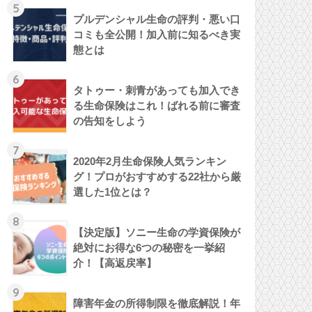
5
プルデンシャル生命の評判・悪い口
コミも全公開！加入前に知るべき実
態とは
6
タトゥー・刺青があっても加入でき
る生命保険はこれ！ばれる前に審査
の告知をしよう
7
2020年2月生命保険人気ランキン
グ！プロがおすすめする22社から厳
選した1位とは？
8
【決定版】ソニー生命の学資保険が
絶対にお得な6つの秘密を一挙紹
介！【高返戻率】
9
障害年金の所得制限を徹底解説！年