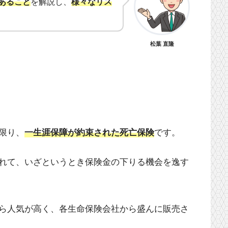
あること
を解説し、
様々なリス
松葉 直隆
限り、
一生涯保障が約束された死亡保険
です。
れて、いざというとき保険金の下りる機会を逸す
ら人気が高く、各生命保険会社から盛んに販売さ