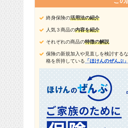
この
終身保険の
活用法の紹介
人気３商品の
内容を紹介
それぞれの商品の
特徴の解説
保険の新規加入や見直しを検討するな
格を所持している
「ほけんのぜんぶ