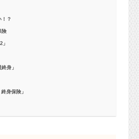
い！？
保険
2」
援終身」
 終身保険」