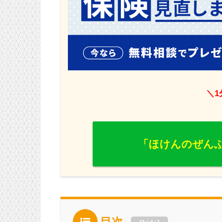
＼
「ほけんのぜんぶ
目次