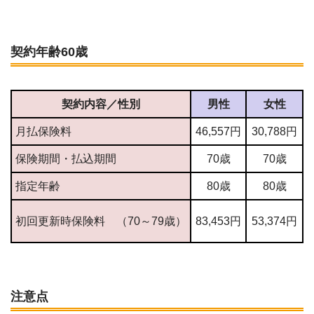
契約年齢60歳
契約内容／性別
男性
女性
月払保険料
46,557
円
30,788
円
保険期間・払込期間
70歳
70歳
指定年齢
80歳
80歳
初回更新時保険料 （70～79歳）
83,453
円
53,374
円
注意点