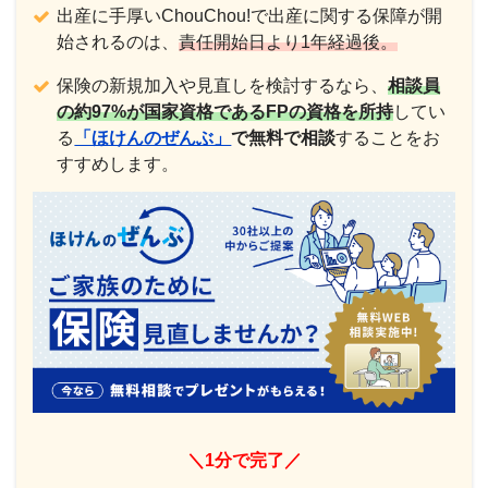
出産に手厚いChouChou!で出産に関する保障が開
始されるのは、
責任開始日より1年経過後。
保険の新規加入や見直しを検討するなら、
相談員
の約97%が国家資格であるFPの資格を所持
してい
る
「ほけんのぜんぶ」
で
無料で相談
することをお
すすめします。
＼1分で完了／