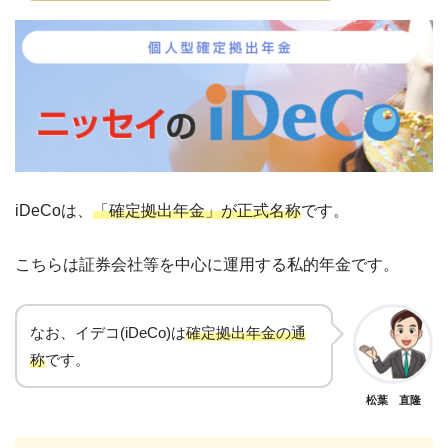
iDeCoは、
「確定拠出年金」が正式名称
です。
こちらは証券会社等を中心に運用する私的年金です。
なお、イデコ(iDeCo)は
確定拠出年金の通
称
です。
松葉 直隆