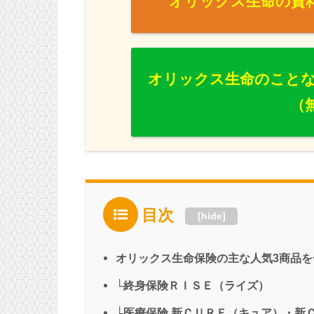
オリックス生命の資
オリックス生命のこと
（
目次
[
hide
]
オリックス生命保険の主な人気3商品を
└終身保険ＲＩＳＥ（ライズ）
└医療保険 新ＣＵＲＥ（キュア）・新