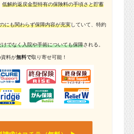
、
低解約返戻金型特有の保険料の手頃さと貯蓄
のにも関わらず保障内容が充実
していて、特約
だけでなく入院や手術についても保障
される。
の資料が
無料で
取り寄せ可能！