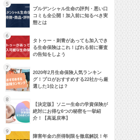
5
プルデンシャル生命の評判・悪い口
コミも全公開！加入前に知るべき実
態とは
6
タトゥー・刺青があっても加入でき
る生命保険はこれ！ばれる前に審査
の告知をしよう
7
2020年2月生命保険人気ランキン
グ！プロがおすすめする22社から厳
選した1位とは？
8
【決定版】ソニー生命の学資保険が
絶対にお得な6つの秘密を一挙紹
介！【高返戻率】
9
障害年金の所得制限を徹底解説！年