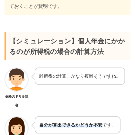
63歳
17年
20年
ておくことが賢明です。
64歳
16年
19年
65歳
15年
18年
66歳
14年
18年
【シミュレーション】
個人年金にかか
67歳
14年
17年
るのが所得税の場合の計算方法
68歳
13年
16年
69歳
12年
15年
雑所得の計算、かなり複雑そうですね。
70歳
12年
14年
75歳
8年
11年
保険のドリル読
者
80歳
6年
8年
自分が算出できるかどうか不安
です。