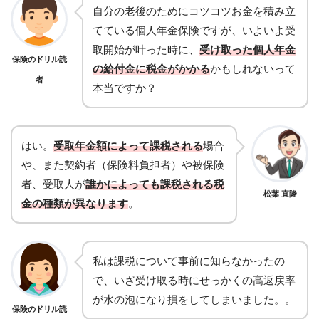
自分の老後のためにコツコツお金を積み立
てている個人年金保険ですが、いよいよ受
取開始が叶った時に、
受け取った
個人年金
保険のドリル読
の給付金に税金がかかる
かもしれないって
者
本当ですか？
はい。
受取年金額によって課税される
場合
や、また契約者（保険料負担者）や被保険
者、受取人が
誰かによっても課税される税
松葉 直隆
金の種類が異なります
。
私は課税について事前に知らなかったの
で、いざ受け取る時にせっかくの高返戻率
が水の泡になり損をしてしまいました。。
保険のドリル読