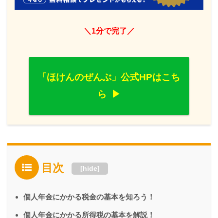
＼1分で完了／
「ほけんのぜんぶ」公式HPはこち
ら
目次
[
hide
]
個人年金にかかる税金の基本を知ろう！
個人年金にかかる所得税の基本を解説！