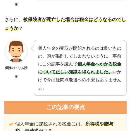
者
さらに、
被保険者が死亡した場合は税金はどうなるのでし
ょうか
？
個人年金の受取が開始されるのは良いもの
の、頭が混乱してしまわないように、事前
にこの記事を読んで
個人年金へかかる税金
保険のドリル読
について正しい知識を得られました。
おか
者
げで今は疑問点老後への不安もありません
よ。
この記事の要点
個人年金に課税される税金には、
所得税や贈与
税、相続税
がある。