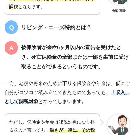
課税
となります。
松葉 直隆
リビング・ニーズ特約とは？
被保険者が余命6ヶ月以内の宣告を受けたと
き、死亡保険金の全部または一部を生前に受け
取ることができるというものです。
一方、老後や将来のために下りる保険金や年金は、仮にご
自分がコツコツ積み立ててきたものであっても、
「収入」
として課税対象
となってしまいます。
ただし、保険金や年金は課税対象になり得
る収入と言っても、
誰もが一律に、その税