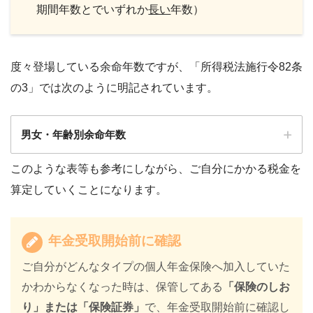
期間年数とでいずれか
長い
年数）
度々登場している余命年数ですが、「所得税法施行令82条
の3」では次のように明記されています。
男女・年齢別余命年数
このような表等も参考にしながら、ご自分にかかる税金を
年齢／性別
男性
女性
算定していくことになります。
55歳
23年
27年
60歳
19年
23年
年金受取開始前に確認
61歳
18年
22年
ご自分がどんなタイプの個人年金保険へ加入していた
かわからなくなった時は、保管してある
「保険のしお
62歳
17年
21年
り」または「保険証券」
で、年金受取開始前に確認し