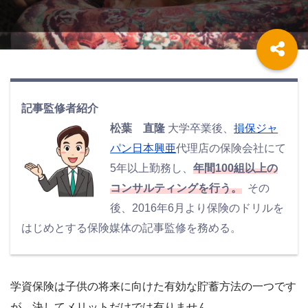
記事監修者紹介
松葉 直隆
大学卒業後、
損保ジャ
パン日本興亜
代理店の保険会社にて
5年以上勤務し、
年間100組以上の
コンサルティングを行う。
その
後、2016年6月より保険のドリルを
はじめとする保険媒体の記事監修を務める。
学資保険は子供の将来に向けた有効な貯蓄方法の一つです
が、決してメリットだけでは有りません。