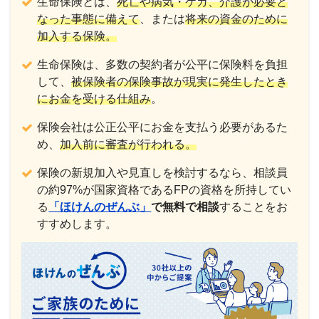
生命保険とは、
死亡や病気・ケガ、介護が必要と
なった事態に備えて
、または
将来の資金のために
加入する保険。
生命保険は、多数の契約者が公平に保険料を負担
して、
被保険者の保険事故が現実に発生したとき
にお金を受ける仕組み
。
保険会社は公正公平にお金を支払う必要があるた
め、
加入前に審査が行われる。
保険の新規加入や見直しを検討するなら、相談員
の約97%が国家資格であるFPの資格を所持してい
る
「ほけんのぜんぶ」
で
無料で相談
することをお
すすめします。