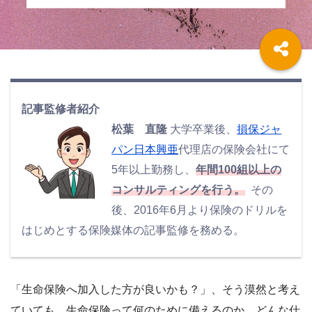
記事監修者紹介
松葉 直隆
大学卒業後、
損保ジャ
パン日本興亜
代理店の保険会社にて
5年以上勤務し、
年間100組以上の
コンサルティングを行う。
その
後、2016年6月より保険のドリルを
はじめとする保険媒体の記事監修を務める。
「生命保険へ加入した方が良いかも？」、そう漠然と考え
ていても、生命保険って何のために備えるのか、どんな仕