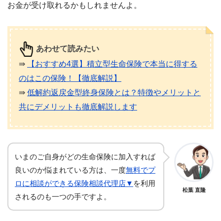
お金が受け取れるかもしれませんよ。
あわせて読みたい
⇛
【おすすめ4選】積立型生命保険で本当に得する
のはこの保険！【徹底解説】
⇛
低解約返戻金型終身保険とは？特徴やメリットと
共にデメリットも徹底解説します
いまのご自身がどの生命保険に加入すれば
良いのか悩まれている方は、一度
無料でプ
ロに相談ができる保険相談代理店▼
を利用
松葉 直隆
されるのも一つの手ですよ。