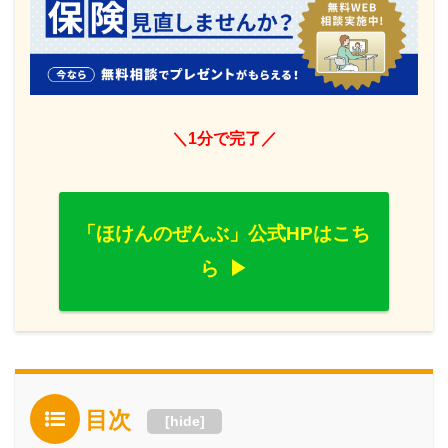
＼1分で完了／
「ほけんのぜんぶ」公式HPはこち
ら
目次
[
hide
]